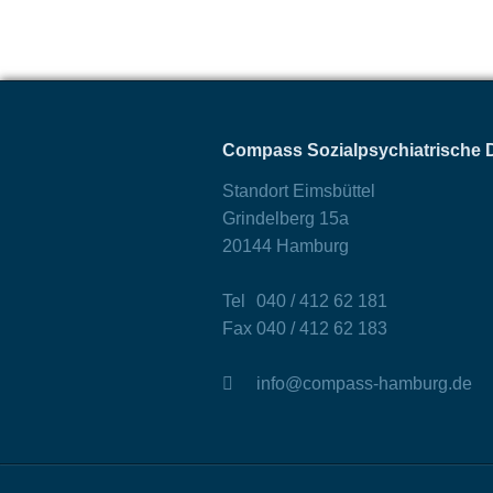
Compass Sozialpsychiatrische
Standort Eimsbüttel
Grindelberg 15a
20144 Hamburg
Tel
040 / 412 62 181
Fax
040 / 412 62 183
info@compass-hamburg.de