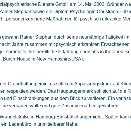
ialpsychiatrische Dienste GmbH am 14. Mai 2002. Gründer wa
ainer Stephan sowie die Diplom-Psychologin Christiana Entzmi
h „personenzentrierte Maßnahmen für psychisch erkrankte Me
n gewann Rainer Stephan durch seine neunjährige Tätigkeit im
er acht Jahre zusammen mit psychisch erkrankten Erwachsenen 
r sammelte ihre berufliche Erfahrung ebenfalls in therapeut
de, Burch-House in New Hampshire/USA).
der Grundhaltung einig: es soll kein Anpassungsdruck auf Klien
ben respektiert werden. Das Hauptaugenmerk soll sich auf die 
en und Einschränkungen aus dem Blick zu verlieren. Ein verläs
 eine vertrauensvolle und gute Zusammenarbeit gewähren.
Wrangelstraße in Hamburg-Eimsbüttel angemietet. Später kam e
ein Ladenbüro in unmittelbarer Nähe.